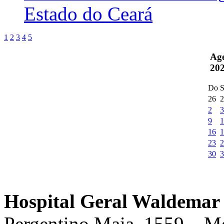
Estado do Ceará
1
2
3
4
5
Ag
20
Do
S
26
2
2
3
9
1
16
1
23
2
30
3
Hospital Geral Waldemar 
Pergentino Maia, 1559 – M