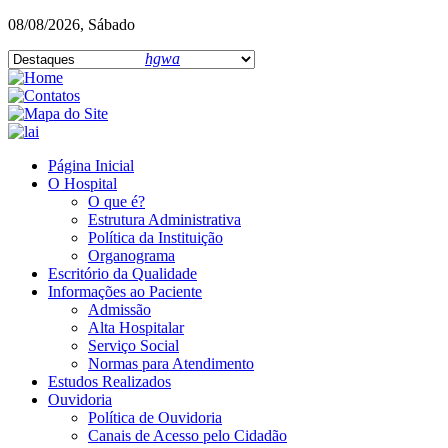
08/08/2026, Sábado
hgwa
Página Inicial
O Hospital
O que é?
Estrutura Administrativa
Política da Instituição
Organograma
Escritório da Qualidade
Informações ao Paciente
Admissão
Alta Hospitalar
Serviço Social
Normas para Atendimento
Estudos Realizados
Ouvidoria
Política de Ouvidoria
Canais de Acesso pelo Cidadão