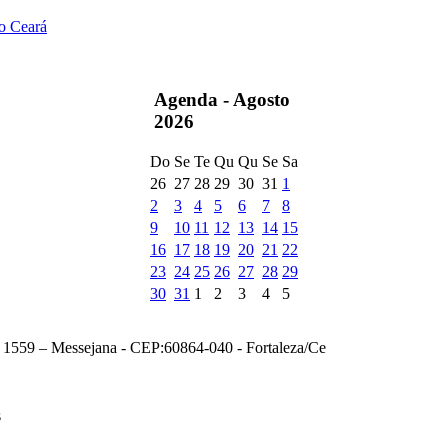
do Ceará
Agenda -
Agosto
2026
Do
Se
Te
Qu
Qu
Se
Sa
26
27
28
29
30
31
1
2
3
4
5
6
7
8
9
10
11
12
13
14
15
16
17
18
19
20
21
22
23
24
25
26
27
28
29
30
31
1
2
3
4
5
, 1559 – Messejana - CEP:60864-040 - Fortaleza/Ce
s