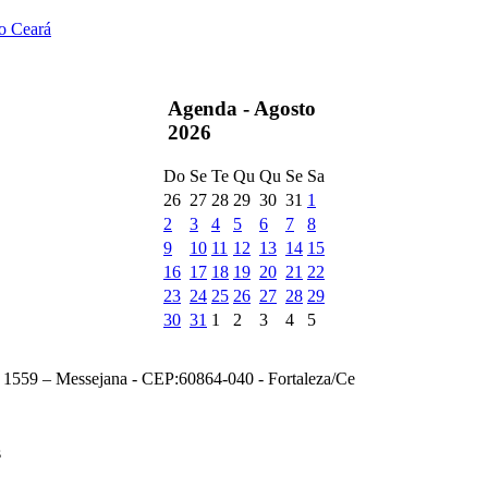
do Ceará
Agenda -
Agosto
2026
Do
Se
Te
Qu
Qu
Se
Sa
26
27
28
29
30
31
1
2
3
4
5
6
7
8
9
10
11
12
13
14
15
16
17
18
19
20
21
22
23
24
25
26
27
28
29
30
31
1
2
3
4
5
, 1559 – Messejana - CEP:60864-040 - Fortaleza/Ce
s