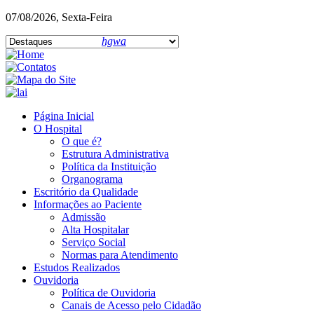
07/08/2026, Sexta-Feira
hgwa
Página Inicial
O Hospital
O que é?
Estrutura Administrativa
Política da Instituição
Organograma
Escritório da Qualidade
Informações ao Paciente
Admissão
Alta Hospitalar
Serviço Social
Normas para Atendimento
Estudos Realizados
Ouvidoria
Política de Ouvidoria
Canais de Acesso pelo Cidadão