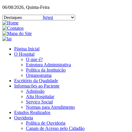
06/08/2026, Quinta-Feira
hgwa
Página Inicial
O Hospital
O que é?
Estrutura Administrativa
Política da Instituição
Organograma
Escritório da Qualidade
Informações ao Paciente
Admissão
Alta Hospitalar
Serviço Social
Normas para Atendimento
Estudos Realizados
Ouvidoria
Política de Ouvidoria
Canais de Acesso pelo Cidadão