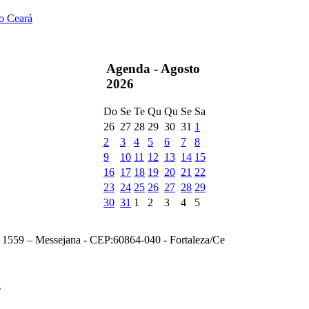
do Ceará
Agenda -
Agosto
2026
Do
Se
Te
Qu
Qu
Se
Sa
26
27
28
29
30
31
1
2
3
4
5
6
7
8
9
10
11
12
13
14
15
16
17
18
19
20
21
22
23
24
25
26
27
28
29
30
31
1
2
3
4
5
, 1559 – Messejana - CEP:60864-040 - Fortaleza/Ce
s