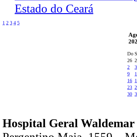
Estado do Ceará
1
2
3
4
5
Ag
20
Do
S
26
2
2
3
9
1
16
1
23
2
30
3
Hospital Geral Waldemar 
Pergentino Maia, 1559 – M