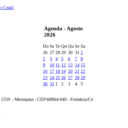
do Ceará
Agenda -
Agosto
2026
Do
Se
Te
Qu
Qu
Se
Sa
26
27
28
29
30
31
1
2
3
4
5
6
7
8
9
10
11
12
13
14
15
16
17
18
19
20
21
22
23
24
25
26
27
28
29
30
31
1
2
3
4
5
, 1559 – Messejana - CEP:60864-040 - Fortaleza/Ce
s