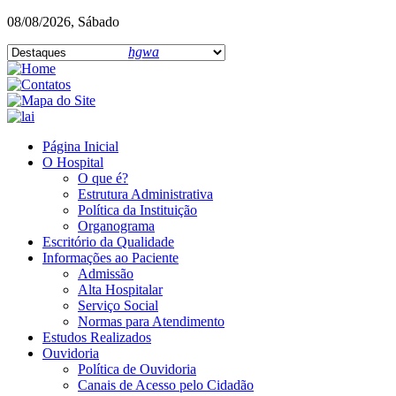
08/08/2026, Sábado
hgwa
Página Inicial
O Hospital
O que é?
Estrutura Administrativa
Política da Instituição
Organograma
Escritório da Qualidade
Informações ao Paciente
Admissão
Alta Hospitalar
Serviço Social
Normas para Atendimento
Estudos Realizados
Ouvidoria
Política de Ouvidoria
Canais de Acesso pelo Cidadão