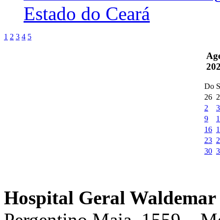
Estado do Ceará
1
2
3
4
5
Ag
20
Do
S
26
2
2
3
9
1
16
1
23
2
30
3
Hospital Geral Waldemar 
Pergentino Maia, 1559 – M