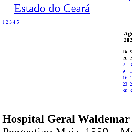
Estado do Ceará
1
2
3
4
5
Ag
20
Do
S
26
2
2
3
9
1
16
1
23
2
30
3
Hospital Geral Waldemar 
Pergentino Maia, 1559 – M