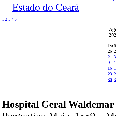
Estado do Ceará
1
2
3
4
5
Ag
20
Do
S
26
2
2
3
9
1
16
1
23
2
30
3
Hospital Geral Waldemar 
Pergentino Maia, 1559 – M