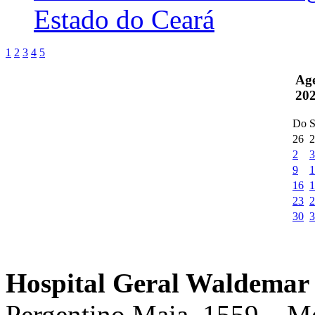
Estado do Ceará
1
2
3
4
5
Ag
20
Do
S
26
2
2
3
9
1
16
1
23
2
30
3
Hospital Geral Waldemar 
Pergentino Maia, 1559 – M