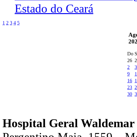
Estado do Ceará
1
2
3
4
5
Ag
20
Do
S
26
2
2
3
9
1
16
1
23
2
30
3
Hospital Geral Waldemar 
Pergentino Maia, 1559 – M