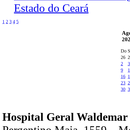
Estado do Ceará
1
2
3
4
5
Ag
20
Do
S
26
2
2
3
9
1
16
1
23
2
30
3
Hospital Geral Waldemar 
Pergentino Maia, 1559 – M