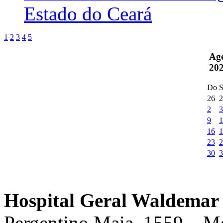
Estado do Ceará
1
2
3
4
5
Ag
20
Do
S
26
2
2
3
9
1
16
1
23
2
30
3
Hospital Geral Waldemar 
Pergentino Maia, 1559 – M