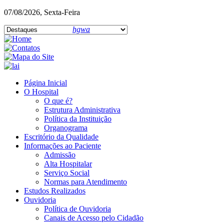
07/08/2026, Sexta-Feira
hgwa
Página Inicial
O Hospital
O que é?
Estrutura Administrativa
Política da Instituição
Organograma
Escritório da Qualidade
Informações ao Paciente
Admissão
Alta Hospitalar
Serviço Social
Normas para Atendimento
Estudos Realizados
Ouvidoria
Política de Ouvidoria
Canais de Acesso pelo Cidadão