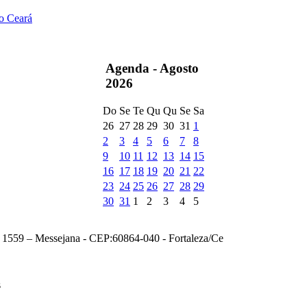
do Ceará
Agenda -
Agosto
2026
Do
Se
Te
Qu
Qu
Se
Sa
26
27
28
29
30
31
1
2
3
4
5
6
7
8
9
10
11
12
13
14
15
16
17
18
19
20
21
22
23
24
25
26
27
28
29
30
31
1
2
3
4
5
, 1559 – Messejana - CEP:60864-040 - Fortaleza/Ce
s