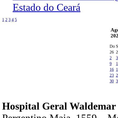
Estado do Ceará
1
2
3
4
5
Ag
20
Do
S
26
2
2
3
9
1
16
1
23
2
30
3
Hospital Geral Waldemar 
Pergentino Maia, 1559 – M