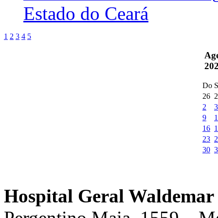
Estado do Ceará
1
2
3
4
5
Ag
20
Do
S
26
2
2
3
9
1
16
1
23
2
30
3
Hospital Geral Waldemar 
Pergentino Maia, 1559 – M