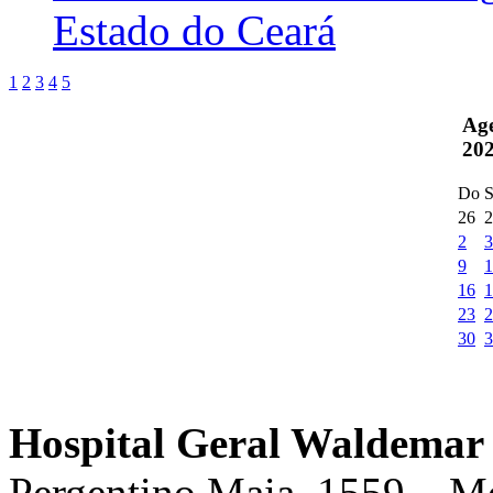
Estado do Ceará
1
2
3
4
5
Ag
20
Do
S
26
2
2
3
9
1
16
1
23
2
30
3
Hospital Geral Waldemar 
Pergentino Maia, 1559 – M