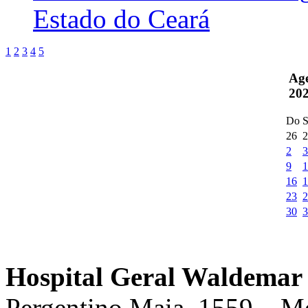
Estado do Ceará
1
2
3
4
5
Ag
20
Do
S
26
2
2
3
9
1
16
1
23
2
30
3
Hospital Geral Waldemar 
Pergentino Maia, 1559 – M