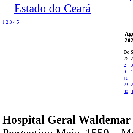
Estado do Ceará
1
2
3
4
5
Ag
20
Do
S
26
2
2
3
9
1
16
1
23
2
30
3
Hospital Geral Waldemar 
Pergentino Maia, 1559 – M