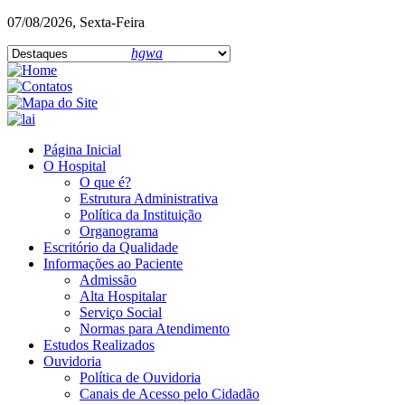
07/08/2026, Sexta-Feira
hgwa
Página Inicial
O Hospital
O que é?
Estrutura Administrativa
Política da Instituição
Organograma
Escritório da Qualidade
Informações ao Paciente
Admissão
Alta Hospitalar
Serviço Social
Normas para Atendimento
Estudos Realizados
Ouvidoria
Política de Ouvidoria
Canais de Acesso pelo Cidadão