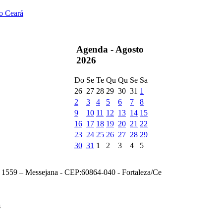
do Ceará
Agenda -
Agosto
2026
Do
Se
Te
Qu
Qu
Se
Sa
26
27
28
29
30
31
1
2
3
4
5
6
7
8
9
10
11
12
13
14
15
16
17
18
19
20
21
22
23
24
25
26
27
28
29
30
31
1
2
3
4
5
, 1559 – Messejana - CEP:60864-040 - Fortaleza/Ce
s