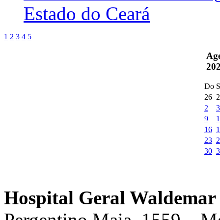
Estado do Ceará
1
2
3
4
5
Ag
20
Do
S
26
2
2
3
9
1
16
1
23
2
30
3
Hospital Geral Waldemar 
Pergentino Maia, 1559 – M