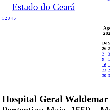
Estado do Ceará
1
2
3
4
5
Ag
20
Do
S
26
2
2
3
9
1
16
1
23
2
30
3
Hospital Geral Waldemar 
Pergentino Maia, 1559 – M