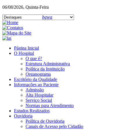
06/08/2026, Quinta-Feira
hgwa
Página Inicial
O Hospital
O que é?
Estrutura Administrativa
Política da Instituição
Organograma
Escritório da Qualidade
Informações ao Paciente
Admissão
Alta Hospitalar
Serviço Social
Normas para Atendimento
Estudos Realizados
Ouvidoria
Política de Ouvidoria
Canais de Acesso pelo Cidadão