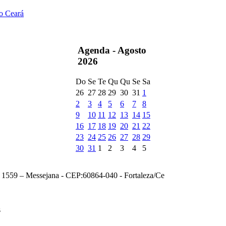
do Ceará
Agenda -
Agosto
2026
Do
Se
Te
Qu
Qu
Se
Sa
26
27
28
29
30
31
1
2
3
4
5
6
7
8
9
10
11
12
13
14
15
16
17
18
19
20
21
22
23
24
25
26
27
28
29
30
31
1
2
3
4
5
, 1559 – Messejana - CEP:60864-040 - Fortaleza/Ce
s