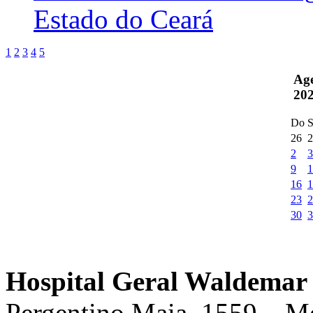
Estado do Ceará
1
2
3
4
5
Ag
20
Do
S
26
2
2
3
9
1
16
1
23
2
30
3
Hospital Geral Waldemar 
Pergentino Maia, 1559 – M