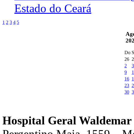
Estado do Ceará
1
2
3
4
5
Ag
20
Do
S
26
2
2
3
9
1
16
1
23
2
30
3
Hospital Geral Waldemar 
Pergentino Maia, 1559 – M