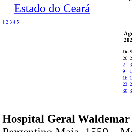
Estado do Ceará
1
2
3
4
5
Ag
20
Do
S
26
2
2
3
9
1
16
1
23
2
30
3
Hospital Geral Waldemar 
Pergentino Maia, 1559 – M