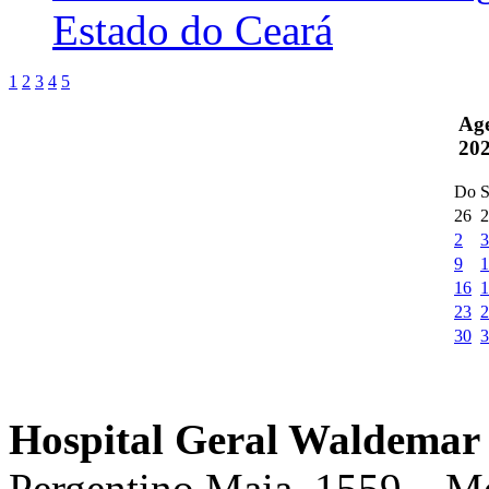
Estado do Ceará
1
2
3
4
5
Ag
20
Do
S
26
2
2
3
9
1
16
1
23
2
30
3
Hospital Geral Waldemar 
Pergentino Maia, 1559 – M