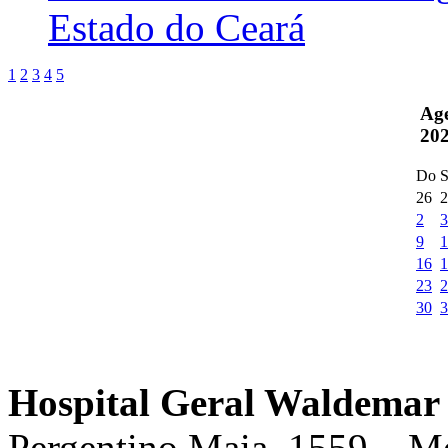
Estado do Ceará
1
2
3
4
5
Ag
20
Do
S
26
2
2
3
9
1
16
1
23
2
30
3
Hospital Geral Waldemar 
Pergentino Maia, 1559 – M