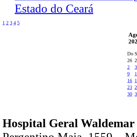
Estado do Ceará
1
2
3
4
5
Ag
20
Do
S
26
2
2
3
9
1
16
1
23
2
30
3
Hospital Geral Waldemar 
Pergentino Maia, 1559 – M