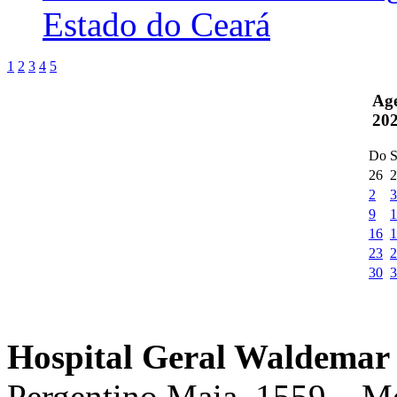
Estado do Ceará
1
2
3
4
5
Ag
20
Do
S
26
2
2
3
9
1
16
1
23
2
30
3
Hospital Geral Waldemar 
Pergentino Maia, 1559 – M