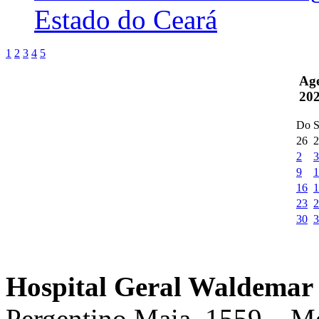
Estado do Ceará
1
2
3
4
5
Ag
20
Do
S
26
2
2
3
9
1
16
1
23
2
30
3
Hospital Geral Waldemar 
Pergentino Maia, 1559 – M