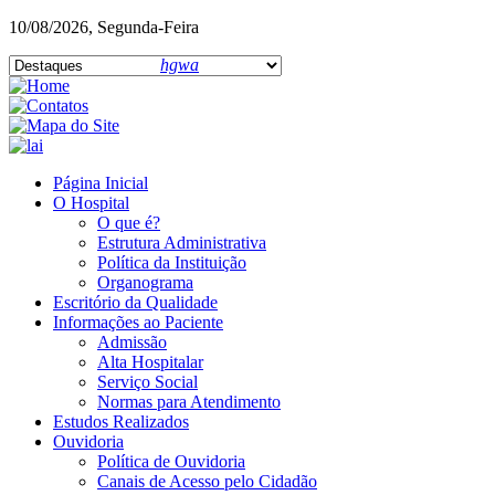
10/08/2026, Segunda-Feira
hgwa
Página Inicial
O Hospital
O que é?
Estrutura Administrativa
Política da Instituição
Organograma
Escritório da Qualidade
Informações ao Paciente
Admissão
Alta Hospitalar
Serviço Social
Normas para Atendimento
Estudos Realizados
Ouvidoria
Política de Ouvidoria
Canais de Acesso pelo Cidadão