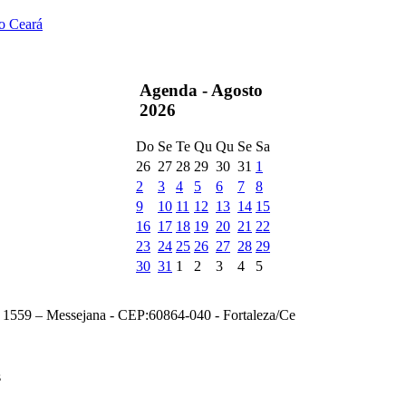
do Ceará
Agenda -
Agosto
2026
Do
Se
Te
Qu
Qu
Se
Sa
26
27
28
29
30
31
1
2
3
4
5
6
7
8
9
10
11
12
13
14
15
16
17
18
19
20
21
22
23
24
25
26
27
28
29
30
31
1
2
3
4
5
, 1559 – Messejana - CEP:60864-040 - Fortaleza/Ce
s