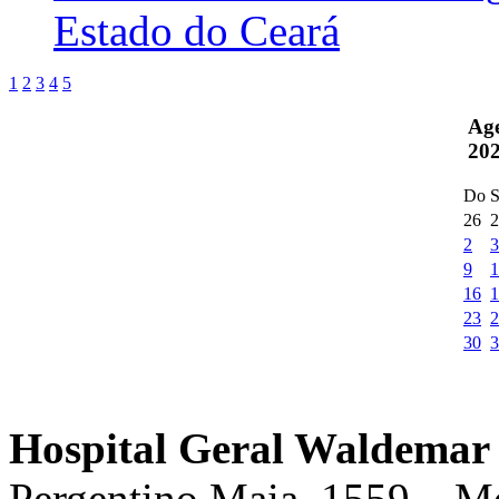
Estado do Ceará
1
2
3
4
5
Ag
20
Do
S
26
2
2
3
9
1
16
1
23
2
30
3
Hospital Geral Waldemar 
Pergentino Maia, 1559 – M