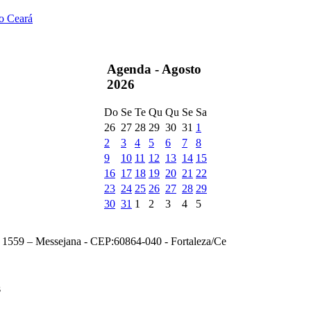
do Ceará
Agenda -
Agosto
2026
Do
Se
Te
Qu
Qu
Se
Sa
26
27
28
29
30
31
1
2
3
4
5
6
7
8
9
10
11
12
13
14
15
16
17
18
19
20
21
22
23
24
25
26
27
28
29
30
31
1
2
3
4
5
, 1559 – Messejana - CEP:60864-040 - Fortaleza/Ce
s