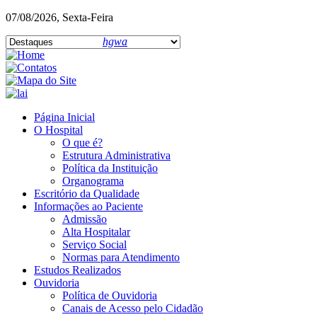
07/08/2026, Sexta-Feira
hgwa
Página Inicial
O Hospital
O que é?
Estrutura Administrativa
Política da Instituição
Organograma
Escritório da Qualidade
Informações ao Paciente
Admissão
Alta Hospitalar
Serviço Social
Normas para Atendimento
Estudos Realizados
Ouvidoria
Política de Ouvidoria
Canais de Acesso pelo Cidadão