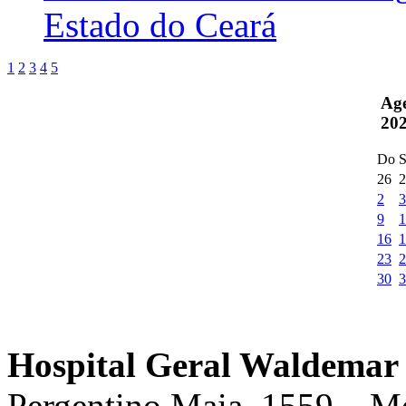
Estado do Ceará
1
2
3
4
5
Ag
20
Do
S
26
2
2
3
9
1
16
1
23
2
30
3
Hospital Geral Waldemar 
Pergentino Maia, 1559 – M