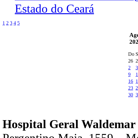
Estado do Ceará
1
2
3
4
5
Ag
20
Do
S
26
2
2
3
9
1
16
1
23
2
30
3
Hospital Geral Waldemar 
Pergentino Maia, 1559 – M