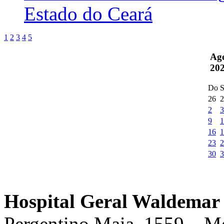
Estado do Ceará
1
2
3
4
5
Ag
20
Do
S
26
2
2
3
9
1
16
1
23
2
30
3
Hospital Geral Waldemar 
Pergentino Maia, 1559 – M