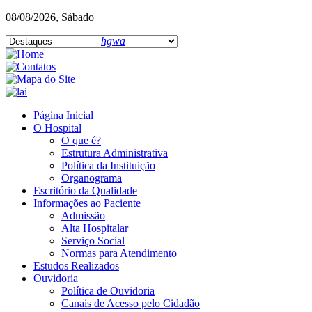
08/08/2026, Sábado
hgwa
Página Inicial
O Hospital
O que é?
Estrutura Administrativa
Política da Instituição
Organograma
Escritório da Qualidade
Informações ao Paciente
Admissão
Alta Hospitalar
Serviço Social
Normas para Atendimento
Estudos Realizados
Ouvidoria
Política de Ouvidoria
Canais de Acesso pelo Cidadão