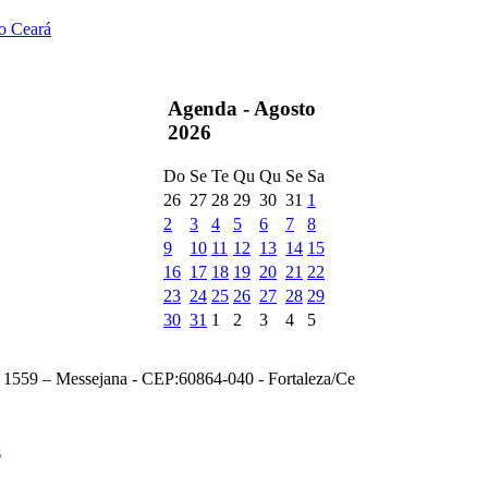
do Ceará
Agenda -
Agosto
2026
Do
Se
Te
Qu
Qu
Se
Sa
26
27
28
29
30
31
1
2
3
4
5
6
7
8
9
10
11
12
13
14
15
16
17
18
19
20
21
22
23
24
25
26
27
28
29
30
31
1
2
3
4
5
, 1559 – Messejana - CEP:60864-040 - Fortaleza/Ce
s