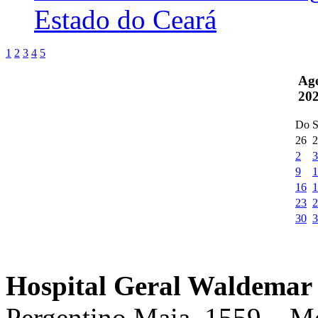
Estado do Ceará
1
2
3
4
5
Ag
20
Do
S
26
2
2
3
9
1
16
1
23
2
30
3
Hospital Geral Waldemar 
Pergentino Maia, 1559 – M