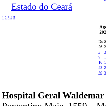
Estado do Ceará
1
2
3
4
5
Ag
20
Do
S
26
2
2
3
9
1
16
1
23
2
30
3
Hospital Geral Waldemar 
Pergentino Maia, 1559 – M