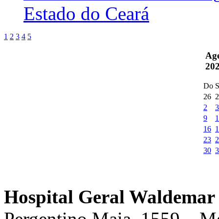
Estado do Ceará
1
2
3
4
5
Ag
20
Do
S
26
2
2
3
9
1
16
1
23
2
30
3
Hospital Geral Waldemar 
Pergentino Maia, 1559 – M