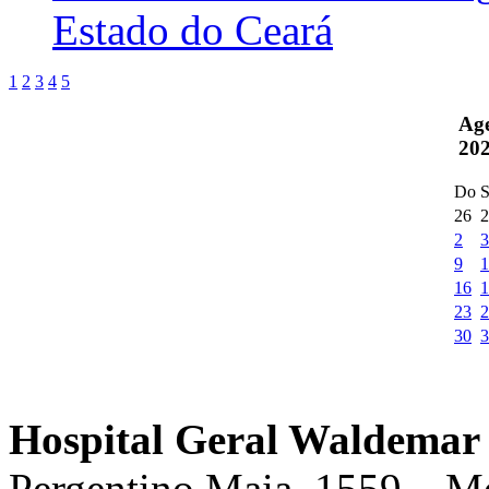
Estado do Ceará
1
2
3
4
5
Ag
20
Do
S
26
2
2
3
9
1
16
1
23
2
30
3
Hospital Geral Waldemar 
Pergentino Maia, 1559 – M