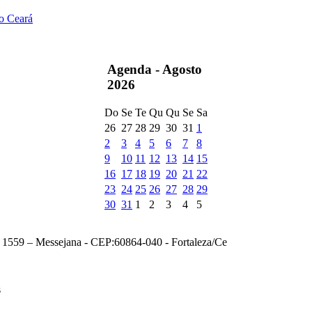
do Ceará
Agenda -
Agosto
2026
Do
Se
Te
Qu
Qu
Se
Sa
26
27
28
29
30
31
1
2
3
4
5
6
7
8
9
10
11
12
13
14
15
16
17
18
19
20
21
22
23
24
25
26
27
28
29
30
31
1
2
3
4
5
, 1559 – Messejana - CEP:60864-040 - Fortaleza/Ce
s