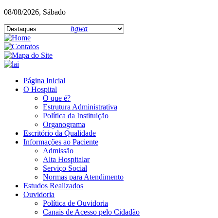
08/08/2026, Sábado
hgwa
Página Inicial
O Hospital
O que é?
Estrutura Administrativa
Política da Instituição
Organograma
Escritório da Qualidade
Informações ao Paciente
Admissão
Alta Hospitalar
Serviço Social
Normas para Atendimento
Estudos Realizados
Ouvidoria
Política de Ouvidoria
Canais de Acesso pelo Cidadão