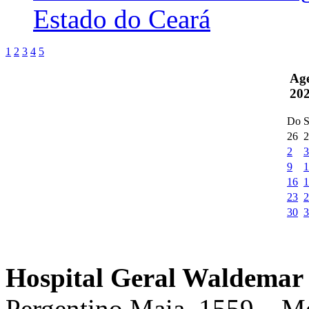
Estado do Ceará
1
2
3
4
5
Ag
20
Do
S
26
2
2
3
9
1
16
1
23
2
30
3
Hospital Geral Waldemar 
Pergentino Maia, 1559 – M