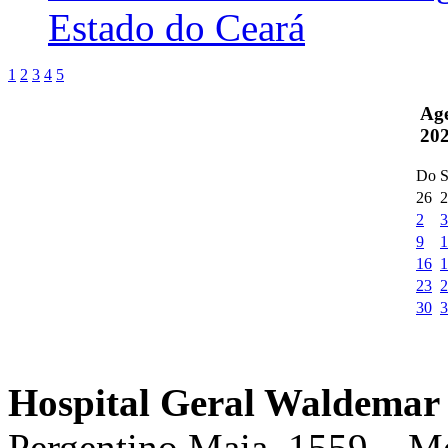
Estado do Ceará
1
2
3
4
5
Ag
20
Do
S
26
2
2
3
9
1
16
1
23
2
30
3
Hospital Geral Waldemar 
Pergentino Maia, 1559 – M