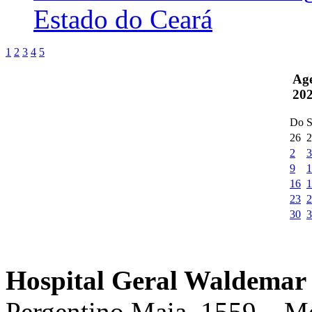
Estado do Ceará
1
2
3
4
5
Ag
20
Do
S
26
2
2
3
9
1
16
1
23
2
30
3
Hospital Geral Waldemar 
Pergentino Maia, 1559 – M