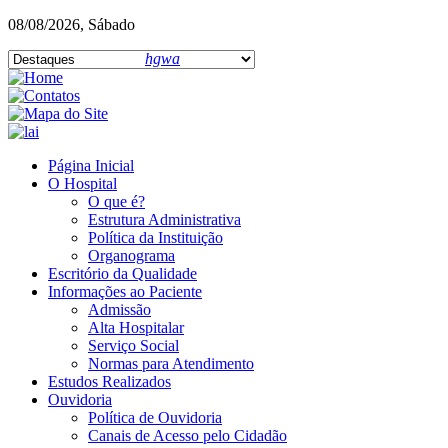
08/08/2026, Sábado
hgwa
Página Inicial
O Hospital
O que é?
Estrutura Administrativa
Política da Instituição
Organograma
Escritório da Qualidade
Informações ao Paciente
Admissão
Alta Hospitalar
Serviço Social
Normas para Atendimento
Estudos Realizados
Ouvidoria
Política de Ouvidoria
Canais de Acesso pelo Cidadão