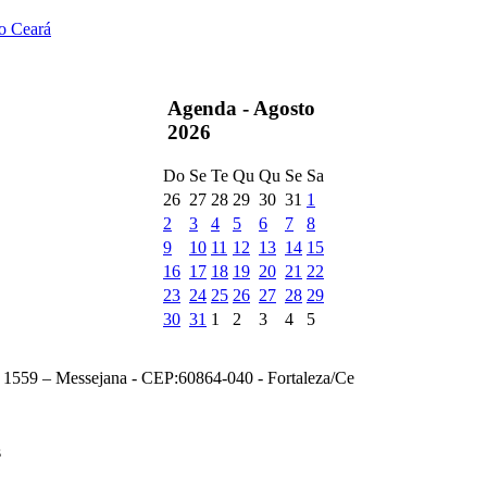
do Ceará
Agenda -
Agosto
2026
Do
Se
Te
Qu
Qu
Se
Sa
26
27
28
29
30
31
1
2
3
4
5
6
7
8
9
10
11
12
13
14
15
16
17
18
19
20
21
22
23
24
25
26
27
28
29
30
31
1
2
3
4
5
, 1559 – Messejana - CEP:60864-040 - Fortaleza/Ce
s