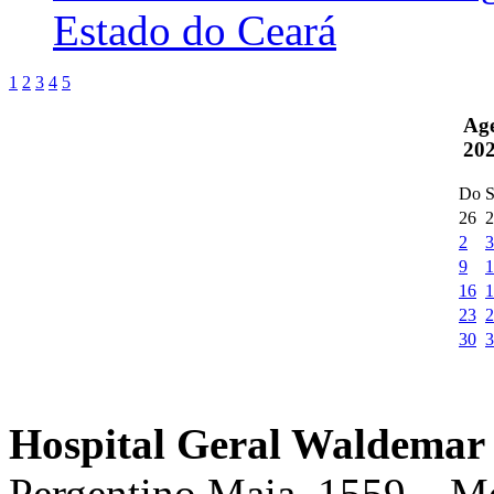
Estado do Ceará
1
2
3
4
5
Ag
20
Do
S
26
2
2
3
9
1
16
1
23
2
30
3
Hospital Geral Waldemar 
Pergentino Maia, 1559 – M