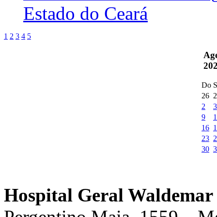
Estado do Ceará
1
2
3
4
5
Ag
20
Do
S
26
2
2
3
9
1
16
1
23
2
30
3
Hospital Geral Waldemar 
Pergentino Maia, 1559 – M