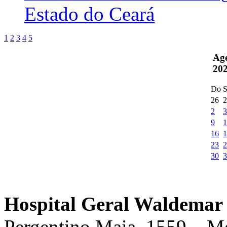
Estado do Ceará
1
2
3
4
5
Ag
20
Do
S
26
2
2
3
9
1
16
1
23
2
30
3
Hospital Geral Waldemar 
Pergentino Maia, 1559 – M